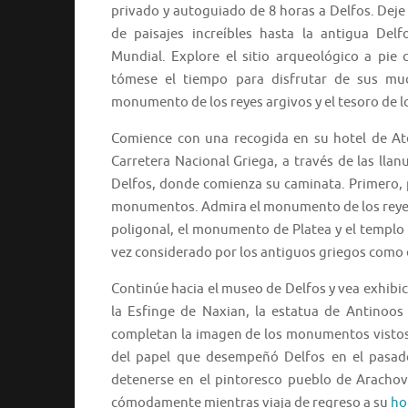
privado y autoguiado de 8 horas a Delfos. Deje 
de paisajes increíbles hasta la antigua Delf
Mundial. Explore el sitio arqueológico a pie
tómese el tiempo para disfrutar de sus much
monumento de los reyes argivos y el tesoro de l
Comience con una recogida en su hotel de Ate
Carretera Nacional Griega, a través de las lla
Delfos, donde comienza su caminata. Primero, 
monumentos. Admira el monumento de los reyes ar
poligonal, el monumento de Platea y el templo d
vez considerado por los antiguos griegos como 
Continúe hacia el museo de Delfos y vea exhibici
la Esfinge de Naxian, la estatua de Antinoos
completan la imagen de los monumentos vistos
del papel que desempeñó Delfos en el pasado.
detenerse en el pintoresco pueblo de Arachov
cómodamente mientras viaja de regreso a su
ho