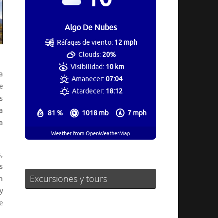
Algo De Nubes
Ráfagas de viento:
12 mph
Clouds:
20%
Visibilidad:
10 km
a
Amanecer:
07:04
e
Atardecer:
18:12
s
a
81 %
1018 mb
7 mph
a
Weather from OpenWeatherMap
,
s
Excursiones y tours
n
y
e