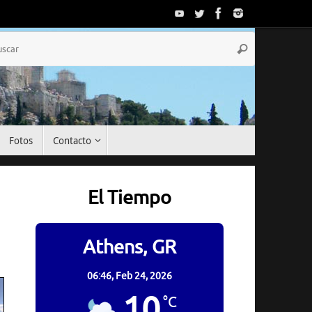
Búsqueda
Buscar
para:
Fotos
Contacto
El Tiempo
Athens, GR
06:46,
Feb 24, 2026
10
°C