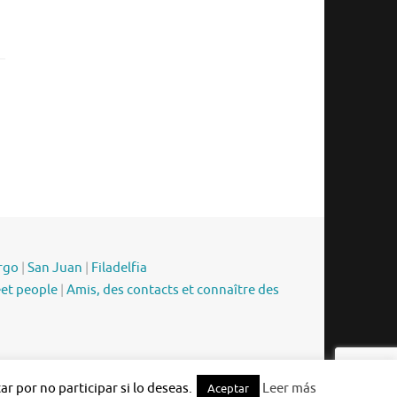
rgo
|
San Juan
|
Filadelfia
eet people
|
Amis, des contacts et connaître des
Funciona con
Tempera
&
WordPress.
r por no participar si lo deseas.
Leer más
Aceptar