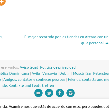
i,
El mejor recorrido por las tiendas en Atenas con un
guía personal
 reservados.
Aviso legal
|
Política de privacidad
blica Dominicana
|
Avila
|
Varsovia
|
Dublín
|
Moscú
|
San Petersbu
e
|
Amigos, contatos e conhecer pessoas
|
Friends, contacts and m
nde, Kontakte und Leute treffen
iencia. Asumiremos que estás de acuerdo con esto, pero puedes opta