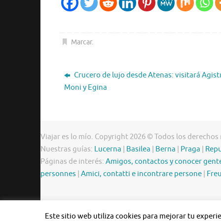
Marcar
.
Crucero de lujo desde Atenas: visitará Agistr
Moni y Egina
Viajar es lo mío. Copyright 2026 © Todos los derechos
Nuestras guías:
Lucerna
|
Basilea
|
Berna
|
Praga
|
Repu
Páginas de interés:
Amigos, contactos y conocer gent
personnes
|
Amici, contatti e incontrare persone
|
Freu
Este sitio web utiliza cookies para mejorar tu exper