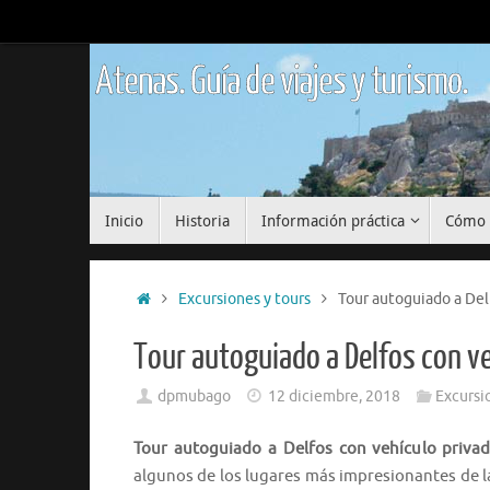
Saltar
al
contenido
Atenas. Guía de viajes y turismo.
Saltar
Inicio
Historia
Información práctica
Cómo 
al
contenido
Inicio
Excursiones y tours
Tour autoguiado a Del
Tour autoguiado a Delfos con v
dpmubago
12 diciembre, 2018
Excursi
Tour autoguiado a Delfos con vehículo priva
algunos de los lugares más impresionantes de la