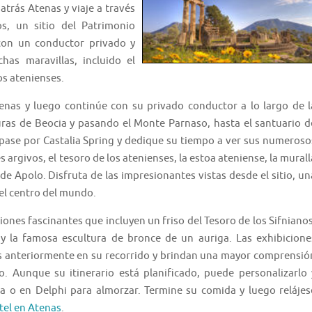
atrás Atenas y viaje a través
os, un sitio del Patrimonio
 con un conductor privado y
as maravillas, incluido el
os atenienses.
nas y luego continúe con su privado conductor a lo largo de l
nuras de Beocia y pasando el Monte Parnaso, hasta el santuario d
pase por Castalia Spring y dedique su tiempo a ver sus numeroso
givos, el tesoro de los atenienses, la estoa ateniense, la murall
e Apolo. Disfruta de las impresionantes vistas desde el sitio, un
el centro del mundo.
ones fascinantes que incluyen un friso del Tesoro de los Sifnianos
 y la famosa escultura de bronce de un auriga. Las exhibicione
 anteriormente en su recorrido y brindan una mayor comprensió
 Aunque su itinerario está planificado, puede personalizarlo 
a o en Delphi para almorzar. Termine su comida y luego relájes
tel en Atenas
.