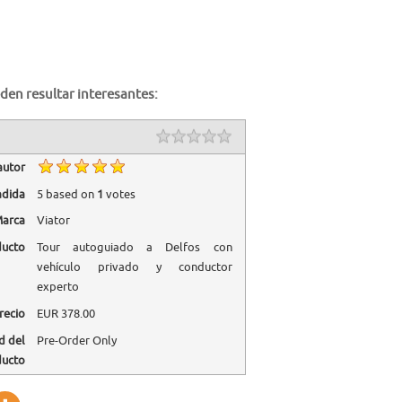
den resultar interesantes:
autor
adida
5
based on
1
votes
arca
Viator
ducto
Tour autoguiado a Delfos con
vehículo privado y conductor
experto
recio
EUR
378.00
d del
Pre-Order Only
ducto