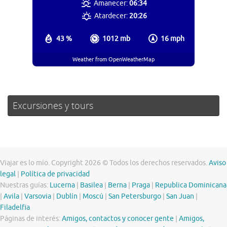
Amanecer:
06:34
Atardecer:
20:26
43 %
1012 mb
16 mph
Weather from OpenWeatherMap
Excursiones y tours
Viajar es lo mío. Copyright 2026 © Todos los derechos reservados.
Aviso
legal
|
Política de privacidad
Nuestras guías:
Lucerna
|
Basilea
|
Berna
|
Praga
|
Republica Dominicana
|
Avila
|
Varsovia
|
Dublín
|
Moscú
|
San Petersburgo
|
San Juan
|
Filadelfia
Páginas de interés:
Amigos, contactos y conocer gente
|
Amigos,