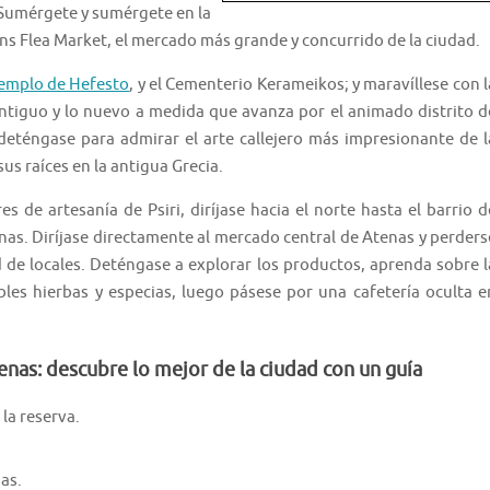
 Sumérgete y sumérgete en la
ens Flea Market, el mercado más grande y concurrido de la ciudad.
emplo de Hefesto
, y el Cementerio Kerameikos; y maravíllese con l
ntiguo y lo nuevo a medida que avanza por el animado distrito d
, deténgase para admirar el arte callejero más impresionante de l
us raíces en la antigua Grecia.
es de artesanía de Psiri, diríjase hacia el norte hasta el barrio d
enas. Diríjase directamente al mercado central de Atenas y perders
d de locales. Deténgase a explorar los productos, aprenda sobre l
bles hierbas y especias, luego pásese por una cafetería oculta e
enas: descubre lo mejor de la ciudad con un guía
la reserva.
as.