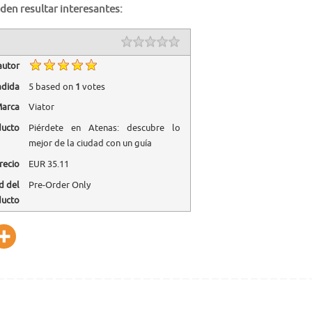
den resultar interesantes:
autor
adida
5
based on
1
votes
arca
Viator
ducto
Piérdete en Atenas: descubre lo
mejor de la ciudad con un guía
recio
EUR
35.11
d del
Pre-Order Only
ducto