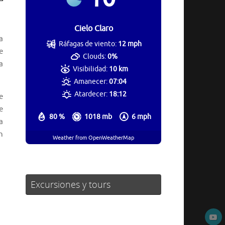
Cielo Claro
a
Ráfagas de viento:
12 mph
e
Clouds:
0%
a
Visibilidad:
10 km
Amanecer:
07:04
Atardecer:
18:12
e
e
80 %
1018 mb
6 mph
a
n
Weather from OpenWeatherMap
Excursiones y tours