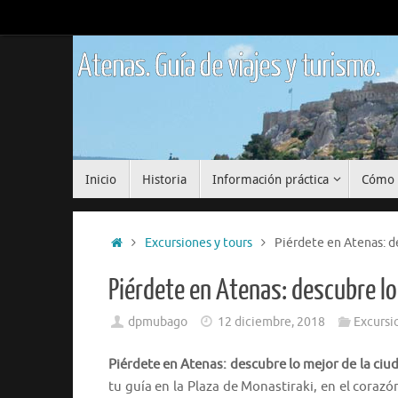
Saltar
al
contenido
Atenas. Guía de viajes y turismo.
Saltar
Inicio
Historia
Información práctica
Cómo 
al
contenido
Inicio
Excursiones y tours
Piérdete en Atenas: d
Piérdete en Atenas: descubre lo
dpmubago
12 diciembre, 2018
Excursi
Piérdete en Atenas: descubre lo mejor de la ciu
tu guía en la Plaza de Monastiraki, en el corazó