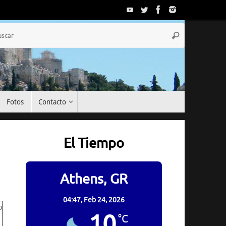
Búsqueda
Buscar
para:
Fotos
Contacto
El Tiempo
Athens, GR
04:47,
Feb 24, 2026
10
°C