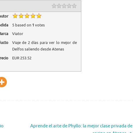
autor
adida
5
based on
1
votes
arca
Viator
ducto
Viaje de 2 días para ver lo mejor de
Delfos saliendo desde Atenas
recio
EUR
253.52
io
Aprende el arte de Phyllo: la mejor clase privada de