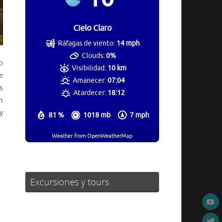
Cielo Claro
Ráfagas de viento:
14 mph
Clouds:
0%
o
Visibilidad:
10 km
e
Amanecer:
07:04
s
Atardecer:
18:12
n
y
81 %
1018 mb
7 mph
Weather from OpenWeatherMap
Excursiones y tours