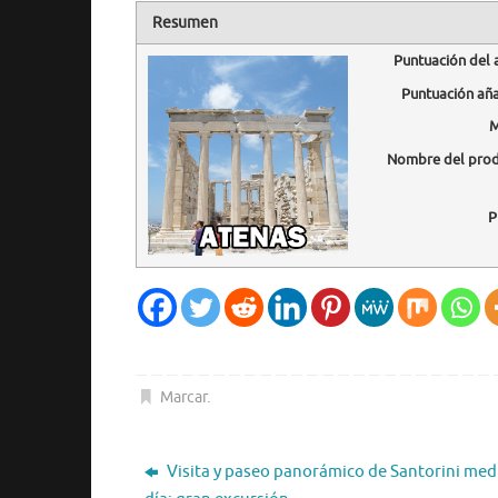
Resumen
Puntuación del 
Puntuación añ
M
Nombre del pro
P
Marcar
.
Visita y paseo panorámico de Santorini med