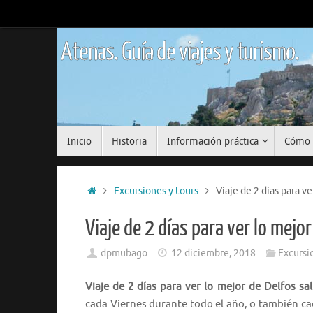
Saltar
al
contenido
Atenas. Guía de viajes y turismo.
Saltar
Inicio
Historia
Información práctica
Cómo 
al
contenido
Inicio
Excursiones y tours
Viaje de 2 días para v
Viaje de 2 días para ver lo mejo
dpmubago
12 diciembre, 2018
Excursi
Viaje de 2 días para ver lo mejor de Delfos s
cada Viernes durante todo el año, o también cad