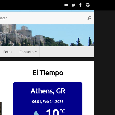
Búsqueda
Buscar
para:
Fotos
Contacto
El Tiempo
Athens, GR
06:01,
Feb 24, 2026
10
°C