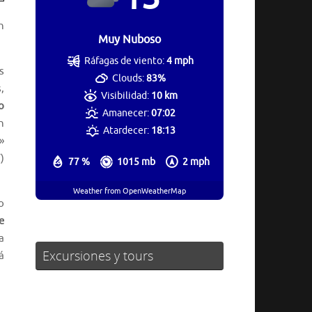
n
Muy Nuboso
Ráfagas de viento:
4 mph
s
Clouds:
83%
,
Visibilidad:
10 km
o
Amanecer:
07:02
n
Atardecer:
18:13
»
)
77 %
1015 mb
2 mph
Weather from OpenWeatherMap
o
e
a
Excursiones y tours
á