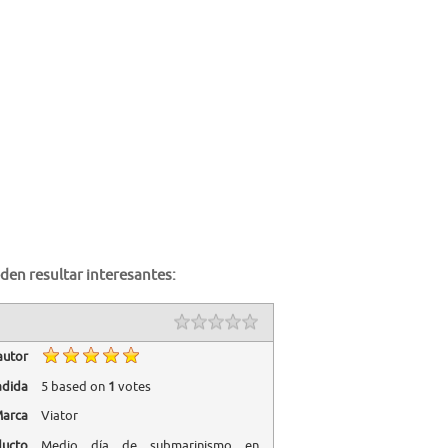
den resultar interesantes:
autor
adida
5
based on
1
votes
arca
Viator
ducto
Medio día de submarinismo en