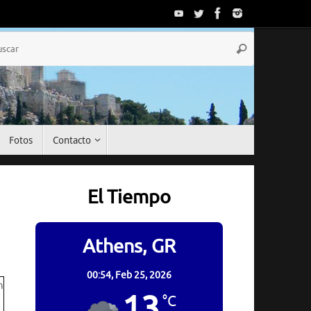
Búsqueda
Buscar
para:
Fotos
Contacto
El Tiempo
Athens, GR
00:54,
Feb 25, 2026
13
°C