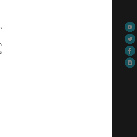
o
n
s