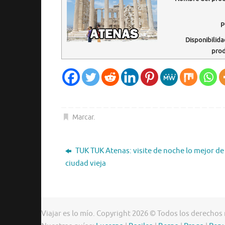
P
Disponibilida
pro
Marcar
.
TUK TUK Atenas: visite de noche lo mejor de 
ciudad vieja
Viajar es lo mío. Copyright 2026 © Todos los derechos