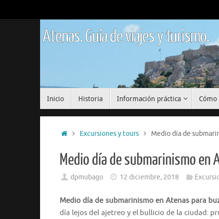
Saltar
al
contenido
Atenas. Guía de viajes y turismo.
Saltar
Inicio
Historia
Información práctica
Cómo 
al
contenido
Inicio
Excursiones y tours
Medio día de submari
Medio día de submarinismo en 
dpmubago
12 diciembre, 2018
Excursi
Medio día de submarinismo en Atenas para bu
día lejos del ajetreo y el bullicio de la ciudad: 