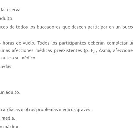
la reserva.
adulto.
buceo de todos los buceadores que deseen participar en un buce
 horas de vuelo. Todos los participantes deberán completar u
unas afecciones médicas preexistentes (p. Ej., Asma, afeccione
nsulte a su médico.
ruedas.
un adulto.
 cardíacas u otros problemas médicos graves.
a media.
omo máximo.