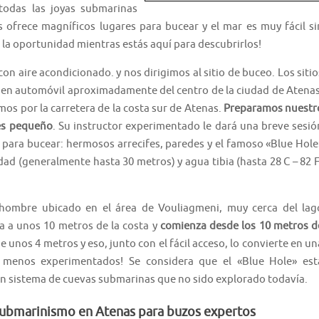
 todas las joyas submarinas
 ofrece magníficos lugares para bucear y el mar es muy fácil si
s la oportunidad mientras estás aquí para descubrirlos!
on aire acondicionado. y nos dirigimos al sitio de buceo. Los sitio
s en automóvil aproximadamente del centro de la ciudad de Atenas
os por la carretera de la costa sur de Atenas.
Preparamos nuestr
es pequeño
. Su instructor experimentado le dará una breve sesió
s para bucear: hermosos arrecifes, paredes y el famoso «Blue Hole
dad (generalmente hasta 30 metros) y agua tibia (hasta 28 C – 82 F
hombre ubicado en el área de Vouliagmeni, muy cerca del lag
a a unos 10 metros de la costa y
comienza desde los 10 metros d
de unos 4 metros y eso, junto con el fácil acceso, lo convierte en un
os menos experimentados! Se considera que el «Blue Hole» est
un sistema de cuevas submarinas que no sido explorado todavía.
submarinismo en Atenas para buzos expertos