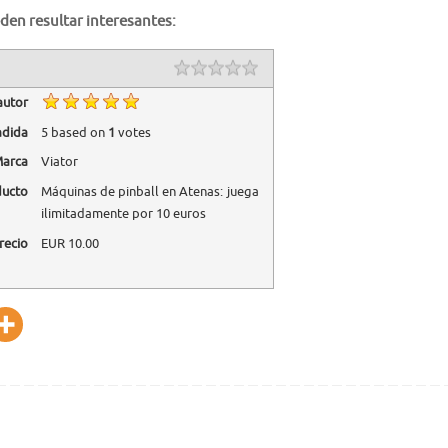
den resultar interesantes:
autor
adida
5
based on
1
votes
arca
Viator
ducto
Máquinas de pinball en Atenas: juega
ilimitadamente por 10 euros
recio
EUR
10.00