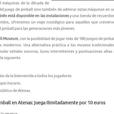
0 máquinas de la década de
 del juego de pinball sino también de admirar estas máquinas en u
bién está disponible en las instalaciones
y una tienda de recuerdos
nidos, ofrecemos un viaje nostálgico para aquellos que creciero
al pinball para las generaciones más jóvenes.
ball Museum
, con la posibilidad de jugar más de 100 juegos de pinbal
s modernos. Una alternativa práctica a los museos tradicionales
mular señales sonoras, luces intermitentes y puntuaciones altas 
la siguiente.
edas da la bienvenida a todos los jugadores.
opio horario.
público de Atenas.
nball en Atenas: juega ilimitadamente por 10 euros
la reserva.