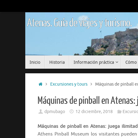
Saltar
al
contenido
Atenas. Guía de viajes y turismo.
Saltar
Inicio
Historia
Información práctica
Cómo 
al
contenido
Inicio
Excursiones y tours
Máquinas de pinball e
Máquinas de pinball en Atenas:
dpmubago
12 diciembre, 2018
Excursi
Máquinas de pinball en Atenas: juega ilimit
Athens Pinball Museum los visitantes pueden