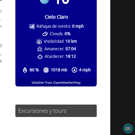
n
Cielo Claro
.
n
Ráfagas de viento:
0 mph
Clouds:
0%
Visibilidad:
10 km
l
Amanecer:
07:04
,
Atardecer:
18:12
a
80 %
1018 mb
4 mph
Weather from OpenWeatherMap
Excursiones y tours