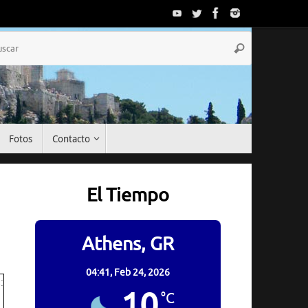
Búsqueda
Buscar
para:
Fotos
Contacto
El Tiempo
Athens, GR
04:41,
Feb 24, 2026
10
°C