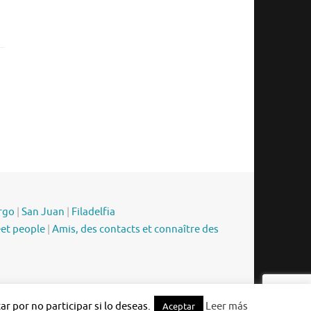
rgo
|
San Juan
|
Filadelfia
eet people
|
Amis, des contacts et connaître des
Funciona con
Tempera
&
WordPress.
r por no participar si lo deseas.
Leer más
Aceptar