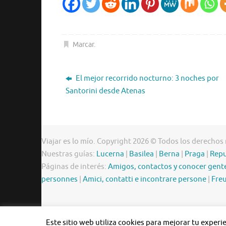
Marcar
.
El mejor recorrido nocturno: 3 noches por
Santorini desde Atenas
Viajar es lo mío. Copyright 2026 © Todos los derechos
Nuestras guías:
Lucerna
|
Basilea
|
Berna
|
Praga
|
Repu
Páginas de interés:
Amigos, contactos y conocer gent
personnes
|
Amici, contatti e incontrare persone
|
Freu
Este sitio web utiliza cookies para mejorar tu exper