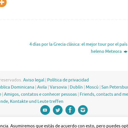
4 días por la Grecia clásica: el mejor tour por el país
heleno Meteora
 reservados.
Aviso legal
|
Política de privacidad
blica Dominicana
|
Avila
|
Varsovia
|
Dublín
|
Moscú
|
San Petersbu
e
|
Amigos, contatos e conhecer pessoas
|
Friends, contacts and m
nde, Kontakte und Leute treffen
iencia. Asumiremos que estás de acuerdo con esto, pero puedes opta