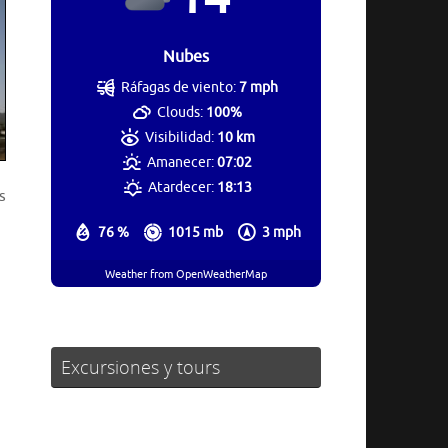
Nubes
Ráfagas de viento:
7 mph
Clouds:
100%
Visibilidad:
10 km
Amanecer:
07:02
Atardecer:
18:13
s
76 %
1015 mb
3 mph
Weather from OpenWeatherMap
Excursiones y tours