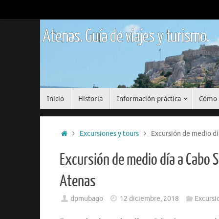
Saltar
al
contenido
Atenas. Guía de viajes y turismo.
Saltar
Inicio
Historia
Información práctica
Cómo 
al
contenido
Inicio
Excursiones y tours
Excursión de medio dí
Excursión de medio día a Cabo 
Atenas
dpmubago
12 diciembre, 2018
Excursi