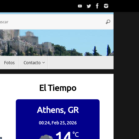
Búsqueda
Buscar
para:
Fotos
Contacto
El Tiempo
Athens, GR
00:24,
Feb 25, 2026
14
°C