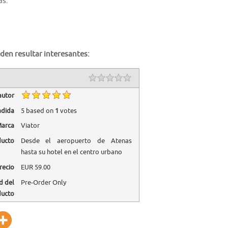
as.
den resultar interesantes:
autor
adida
5
based on
1
votes
arca
Viator
ducto
Desde el aeropuerto de Atenas
hasta su hotel en el centro urbano
recio
EUR
59.00
d del
Pre-Order Only
ducto