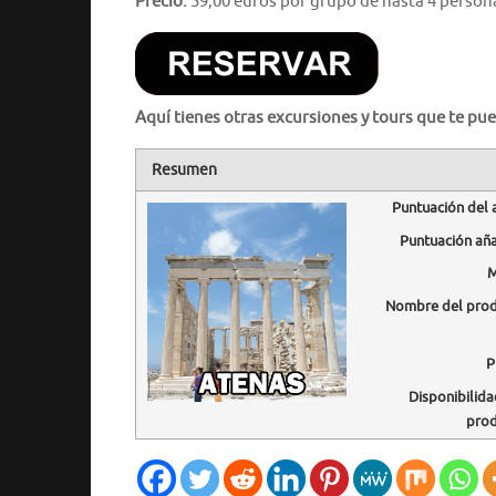
Precio:
59,00 euros por grupo de hasta 4 person
Aquí tienes otras excursiones y tours que te pue
Resumen
Puntuación del 
Puntuación añ
M
Nombre del pro
P
Disponibilida
pro