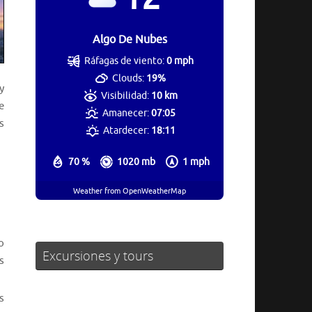
Algo De Nubes
Ráfagas de viento:
0 mph
Clouds:
19%
y
Visibilidad:
10 km
e
Amanecer:
07:05
s
Atardecer:
18:11
70 %
1020 mb
1 mph
Weather from OpenWeatherMap
o
Excursiones y tours
s
s