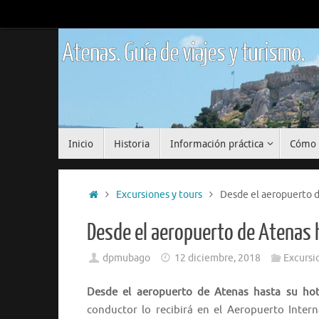
Saltar
al
contenido
Atenas. Guía de viajes y turismo.
Saltar
Inicio
Historia
Información práctica
Cómo 
al
contenido
Inicio
Excursiones y tours
Desde el aeropuerto d
Desde el aeropuerto de Atenas h
dpmubago
12 diciembre, 2018
Excursi
Desde el aeropuerto de Atenas hasta su hot
conductor lo recibirá en el Aeropuerto Intern