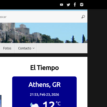
Búsqueda
Buscar
para:
Fotos
Contacto
El Tiempo
Athens, GR
21:53,
Feb 23, 2026
12
°C