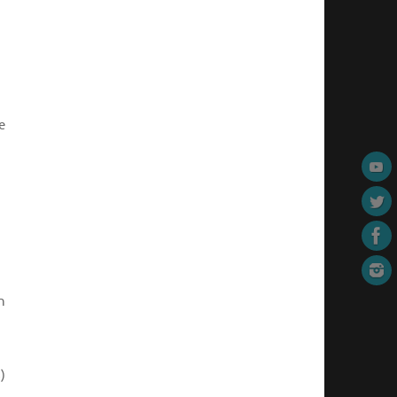
e
n
)