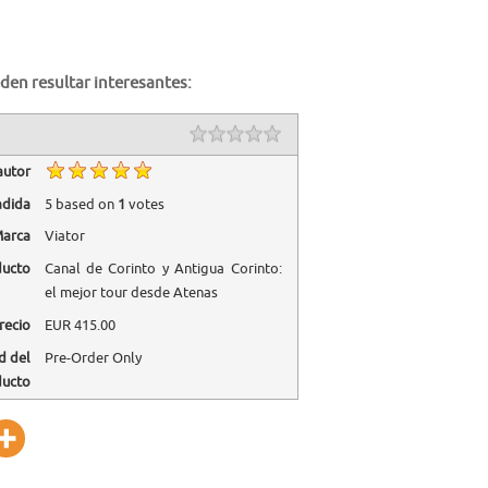
den resultar interesantes:
autor
adida
5
based on
1
votes
arca
Viator
ducto
Canal de Corinto y Antigua Corinto:
el mejor tour desde Atenas
recio
EUR
415.00
d del
Pre-Order Only
ducto