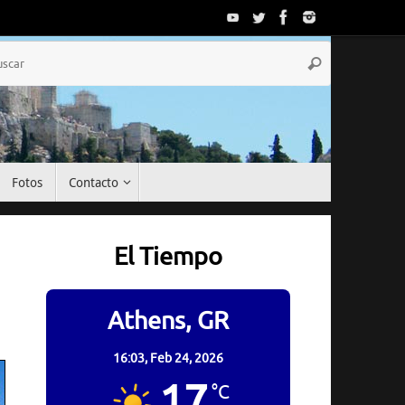
Búsqueda
Buscar
para:
Fotos
Contacto
El Tiempo
Athens, GR
16:03,
Feb 24, 2026
17
°C