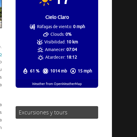
Cielo Claro
Ráfagas de viento:
0 mph
Clouds:
0%
Visibilidad:
10 km
.
Amanecer:
07:04
o
Atardecer:
18:12
o
u
61 %
1014 mb
15 mph
s
Weather from OpenWeatherMap
a
a
Excursiones y tours
s
a
n