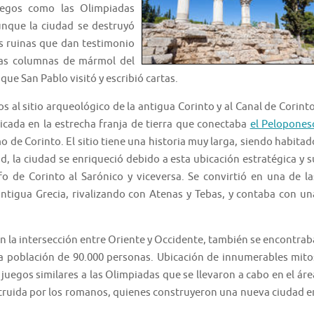
uegos como las Olimpiadas
unque la ciudad se destruyó
s ruinas que dan testimonio
 las columnas de mármol del
ue San Pablo visitó y escribió cartas.
 al sitio arqueológico de la antigua Corinto y al Canal de Corinto
icada en la estrecha franja de tierra que conectaba
el Pelopones
o de Corinto. El sitio tiene una historia muy larga, siendo habitad
d, la ciudad se enriqueció debido a esta ubicación estratégica y s
fo de Corinto al Sarónico y viceversa. Se convirtió en una de la
ntigua Grecia, rivalizando con Atenas y Tebas, y contaba con un
n la intersección entre Oriente y Occidente, también se encontrab
 una población de 90.000 personas. Ubicación de innumerables mito
juegos similares a las Olimpiadas que se llevaron a cabo en el áre
struida por los romanos, quienes construyeron una nueva ciudad e