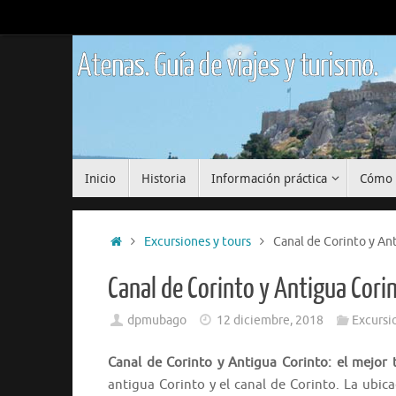
Saltar
al
contenido
Atenas. Guía de viajes y turismo.
Saltar
Inicio
Historia
Información práctica
Cómo 
al
contenido
Inicio
Excursiones y tours
Canal de Corinto y An
Canal de Corinto y Antigua Cori
dpmubago
12 diciembre, 2018
Excursi
Canal de Corinto y Antigua Corinto: el mejor
antigua Corinto y el canal de Corinto. La ubi