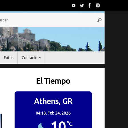
Búsqueda
Buscar
para:
Fotos
Contacto
El Tiempo
Athens, GR
04:18,
Feb 24, 2026
10
°C