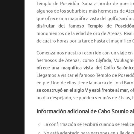
Templo de Poseidón. Suba a bordo de nuestro
algunos de los suburbios más hermosos de Atena
que ofrece una magnífica vista del golfo Sarónic
disfrutar del famoso Templo de Poseidó
monumentos de la edad de oro de Atenas. Realic
de cuatro horas por la tarde hasta el magnífico
Comenzamos nuestro recorrido con un viaje en 
hermosos de Atenas, como Glyfada, Vouliagmen
ofrece una magnífica vista del Golfo Sarónic
Llegamos a visitar el famoso Templo de Poseid
en pie. Uno de ellos tiene la marca de Lord Byro
se construyó en el siglo V y está frente al mar
, 
un día despejado, se pueden ver más de 7 islas, h
Información adicional de Cabo Sounio al
La confirmación se recibirá cuando se realice 
No está adaptado para personas en silla de 