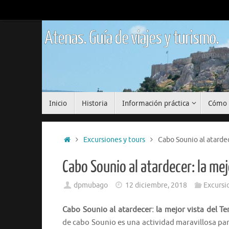
Saltar
al
contenido
Atenas. Guía de viajes y turismo.
Saltar
Inicio
Historia
Información práctica
Cómo 
al
contenido
Inicio
Excursiones y tours
Cabo Sounio al atarde
Cabo Sounio al atardecer: la me
dpmubago
12 diciembre, 2018
Excursi
Cabo Sounio al atardecer: la mejor vista del 
de cabo Sounio es una actividad maravillosa para