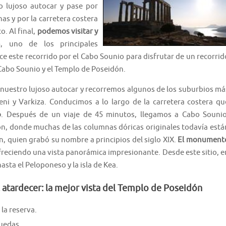
 lujoso autocar y pase por
s y por la carretera costera
o. Al final,
podemos visitar y
n
, uno de los principales
e este recorrido por el Cabo Sounio para disfrutar de un recorrid
 Cabo Sounio y el Templo de Poseidón.
nuestro lujoso autocar y recorremos algunos de los suburbios má
i y Varkiza. Conducimos a lo largo de la carretera costera qu
o
. Después de un viaje de 45 minutos, llegamos a Cabo Sounio
ón, donde muchas de las columnas dóricas originales todavía está
n, quien grabó su nombre a principios del siglo XIX.
El monument
ofreciendo una vista panorámica impresionante. Desde este sitio, e
asta el Peloponeso y la isla de Kea.
 atardecer: la mejor vista del Templo de Poseidón
la reserva.
ruedas.