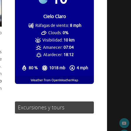
Cielo Claro
Ráfagas de viento:
8 mph
o
Clouds:
0%
Visibilidad:
10 km
Amanecer:
07:04
s
Atardecer:
18:12
e
.
80 %
1018 mb
4 mph
n
Weather from OpenWeatherMap
o
n
Excursiones y tours