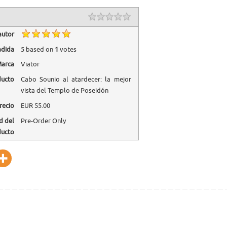
autor
adida
5
based on
1
votes
arca
Viator
ducto
Cabo Sounio al atardecer: la mejor
vista del Templo de Poseidón
recio
EUR
55.00
d del
Pre-Order Only
ducto