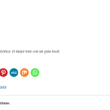
léctrica: el mejor tour con un guía local
ours
urismo.