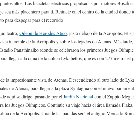
puntos altos. Las bicicletas eléctricas propulsadas por motores Bosch c
je sea más placentero para ti. Reúnete en el centro de la ciudad donde te
sto para despegar para el recorrido!
guo teatro,
Odeón de Herodes Ático
, justo debajo de la Acrópolis. El si
vista increíble de la Acrópolis y sobre los tejados de Atenas. Más tarde,
l Estadio Panathinaiko (donde se celebraron los primeros Juegos Olímpic
para llegar a la cima de la colina Lykabettos, que es con 277 metros el 
 de la impresionante vista de Atenas. Descendiendo al otro lado de Lyk
ales de Atenas, para llegar a la plaza Syntagma con el nuevo parlament
esde aquí se dirige, pasando por el
Jardín Nacional
con el Zappio Megaro.
a los Juegos Olímpicos. Continúe su viaje hacia el área llamada Plaka. E
olina de la Acrópolis. Una de las paradas será el antiguo Mercado Rom