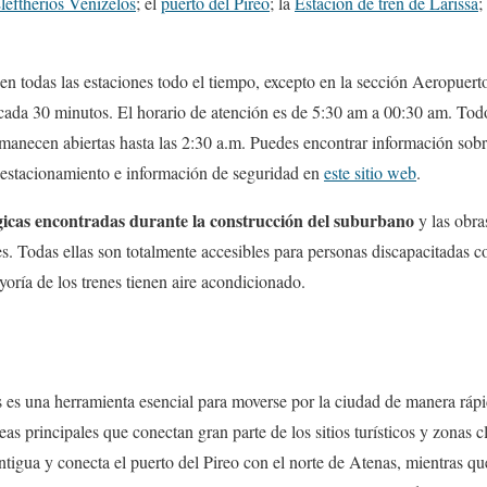
leftherios Venizelos
; el
puerto del Pireo
; la
Estación de tren de Larissa
;
 en todas las estaciones todo el tiempo, excepto en la sección Aeropuert
en cada 30 minutos. El horario de atención es de 5:30 am a 00:30 am. Tod
ermanecen abiertas hasta las 2:30 a.m. Puedes encontrar información sob
 estacionamiento e información de seguridad en
este sitio web
.
gicas encontradas durante la construcción del suburbano
y las obra
. Todas ellas son totalmente accesibles para personas discapacitadas c
yoría de los trenes tienen aire acondicionado.
es una herramienta esencial para moverse por la ciudad de manera rápi
eas principales que conectan gran parte de los sitios turísticos y zonas c
ntigua y conecta el puerto del Pireo con el norte de Atenas, mientras qu