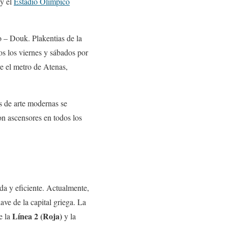
 y el
Estadio Olímpico
o – Douk. Plakentias de la
os los viernes y sábados por
re el metro de Atenas,
s de arte modernas se
on ascensores en todos los
da y eficiente. Actualmente,
lave de la capital griega. La
Línea 2 (Roja)
e la
y la